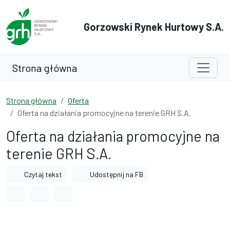
Przejdź do treści
Przejdź do wyszukiwarki
Gorzowski Rynek Hurtowy S.A.
Strona główna
Strona główna
Oferta
Oferta na działania promocyjne na terenie GRH S.A.
Oferta na działania promocyjne na
terenie GRH S.A.
Czytaj tekst
Udostępnij na FB
Odstęp między wyrazami
Odstęp między literami
Odstęp między wierszami