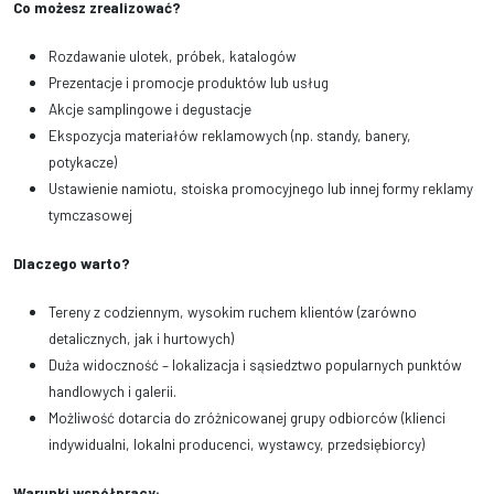
Co możesz zrealizować?
Rozdawanie ulotek, próbek, katalogów
Prezentacje i promocje produkt
ó
w lub us
ł
ug
Akcje samplingowe i degustacje
Ekspozycja materia
łó
w reklamowych (np. standy, banery,
potykacze)
Ustawienie namiotu, stoiska promocyjnego lub innej formy reklamy
tymczasowej
Dlaczego warto?
Tereny z codziennym, wysokim ruchem klientów (zarówno
detalicznych, jak i hurtowych)
Duża widoczność – lokalizacja i sąsiedztwo popularnych punktów
handlowych i galerii.
Możliwość dotarcia do zróżnicowanej grupy odbiorców (klienci
indywidualni, lokalni producenci, wystawcy, przedsiębiorcy)
Warunki współpracy: