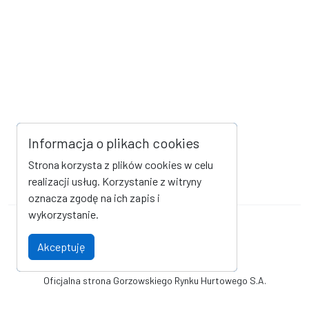
Informacja o plikach cookies
Strona korzysta z plików cookies w celu
realizacji usług. Korzystanie z witryny
oznacza zgodę na ich zapis i
wykorzystanie.
Mapa strony
Kanał RSS
Akceptuję
Deklaracja dostępności
Oficjalna strona Gorzowskiego Rynku Hurtowego S.A.
© Gorzowski Rynek Hurtowy S.A.. Wszystkie prawa zastrzeżone.