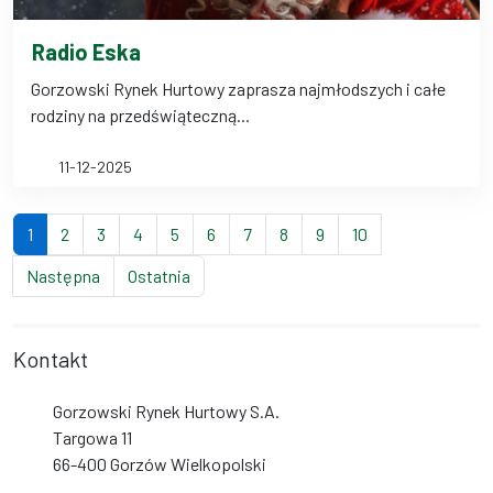
Radio Eska
Gorzowski Rynek Hurtowy zaprasza najmłodszych i całe
rodziny na przedświąteczną...
11-12-2025
(bieżąca strona)
strona
strona
strona
strona
strona
strona
strona
strona
strona
1
2
3
4
5
6
7
8
9
10
strona
strona
Następna
Ostatnia
Kontakt
Gorzowski Rynek Hurtowy S.A.
Targowa 11
66-400 Gorzów Wielkopolski