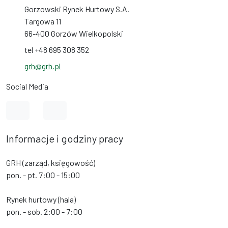
Gorzowski Rynek Hurtowy S.A.
Targowa 11
66-400 Gorzów Wielkopolski
tel +48 695 308 352
grh@grh.pl
Social Media
Link do profilu na Facebook
Link do profilu na Instagram
Informacje i godziny pracy
GRH (zarząd, księgowość)
pon. - pt. 7:00 - 15:00
Rynek hurtowy (hala)
pon. - sob. 2:00 - 7:00