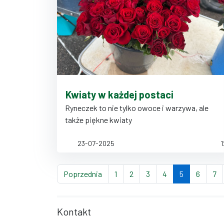
Kwiaty w każdej postaci
Ryneczek to nie tylko owoce i warzywa, ale
także piękne kwiaty
23-07-2025
1
strona
strona
strona
strona
strona
(bieżąca str
strona
st
Poprzednia
1
2
3
4
5
6
7
Kontakt