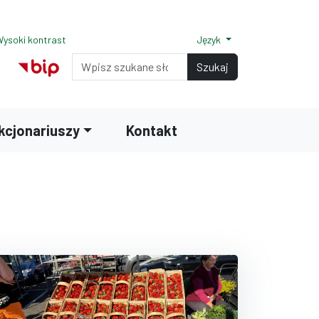
ysoki kontrast
Język
Normalny rozmiar czcionki
Rozmiar czcionki 150%
Rozmiar czcionki 200%
Wyszukiwarka
ilu na Facebook
nk do profilu na Instagram
Szukaj
akcjonariuszy
Kontakt