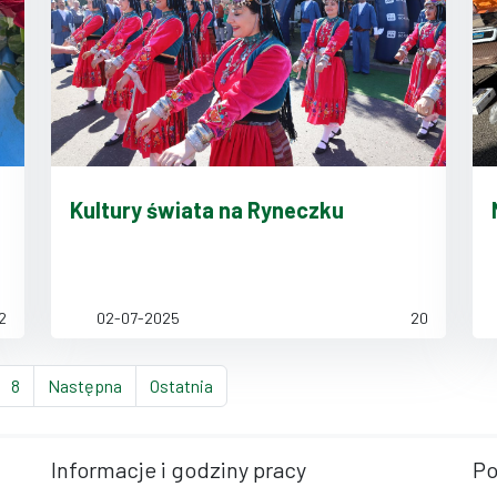
Kultury świata na Ryneczku
2
02-07-2025
20
ona)
rona
strona
strona
strona
8
Następna
Ostatnia
Informacje i godziny pracy
Po