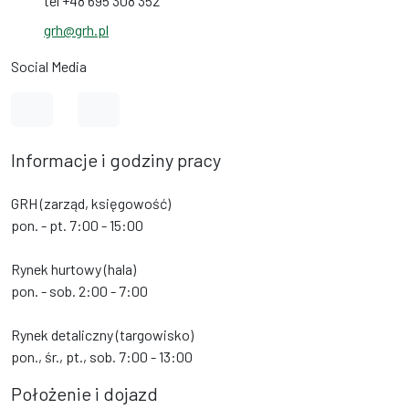
tel +48 695 308 352
grh@grh.pl
Social Media
Link do profilu na Facebook
Link do profilu na Instagram
Informacje i godziny pracy
GRH (zarząd, księgowość)
pon. - pt. 7:00 - 15:00
Rynek hurtowy (hala)
pon. - sob. 2:00 - 7:00
Rynek detaliczny (targowisko)
pon., śr., pt., sob. 7:00 - 13:00
Położenie i dojazd