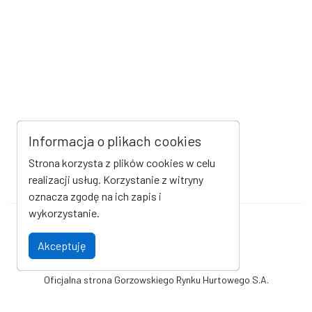
Informacja o plikach cookies
Strona korzysta z plików cookies w celu
realizacji usług. Korzystanie z witryny
oznacza zgodę na ich zapis i
wykorzystanie.
Mapa strony
Kanał RSS
Akceptuję
Deklaracja dostępności
Oficjalna strona Gorzowskiego Rynku Hurtowego S.A.
© Gorzowski Rynek Hurtowy S.A.. Wszystkie prawa zastrzeżone.