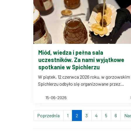
Miód, wiedza i pełna sala
uczestników. Za nami wyjątkowe
spotkanie w Spichlerzu
W piątek, 12 czerwca 2026 roku, w gorzowskim
Spichlerzu odbyło się organizowane przez...
15-06-2026
strona
strona
(bieżąca strona)
strona
strona
strona
strona
Poprzednia
1
2
3
4
5
6
Na