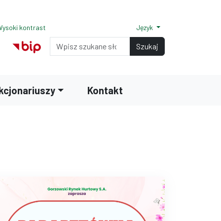
ysoki kontrast
Język
Normalny rozmiar czcionki
Rozmiar czcionki 150%
Rozmiar czcionki 200%
Wyszukiwarka
ilu na Facebook
nk do profilu na Instagram
Szukaj
akcjonariuszy
Kontakt